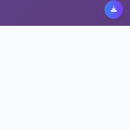
选择跨境网络加速平台
aox vpm的理由
随时随地，aox vpm一键连接